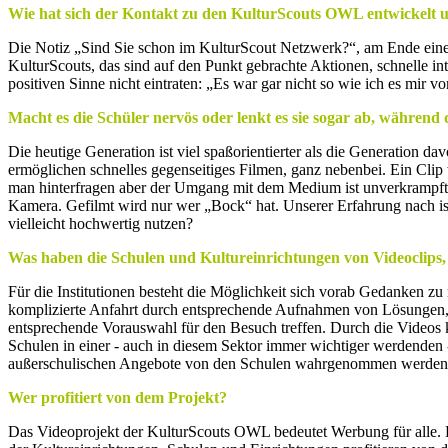
Wie hat sich der Kontakt zu den KulturScouts OWL entwickelt u
Die Notiz „Sind Sie schon im KulturScout Netzwerk?“, am Ende einer
KulturScouts, das sind auf den Punkt gebrachte Aktionen, schnelle 
positiven Sinne nicht eintraten: „Es war gar nicht so wie ich es mir vo
Macht es die Schüler nervös oder lenkt es sie sogar ab, währen
Die heutige Generation ist viel spaßorientierter als die Generation 
ermöglichen schnelles gegenseitiges Filmen, ganz nebenbei. Ein Clip w
man hinterfragen aber der Umgang mit dem Medium ist unverkrampft. 
Kamera. Gefilmt wird nur wer „Bock“ hat. Unserer Erfahrung nach i
vielleicht hochwertig nutzen?
Was haben die Schulen und Kultureinrichtungen von Videoclip
Für die Institutionen besteht die Möglichkeit sich vorab Gedanken 
komplizierte Anfahrt durch entsprechende Aufnahmen von Lösungen, en
entsprechende Vorauswahl für den Besuch treffen. Durch die Videos k
Schulen in einer - auch in diesem Sektor immer wichtiger werdenden -
außerschulischen Angebote von den Schulen wahrgenommen werden. Si
Wer profitiert von dem Projekt?
Das Videoprojekt der KulturScouts OWL bedeutet Werbung für alle. Die