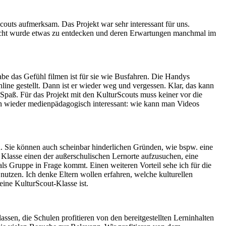
outs aufmerksam. Das Projekt war sehr interessant für uns.
gemacht wurde etwas zu entdecken und deren Erwartungen manchmal im
abe das Gefühl filmen ist für sie wie Busfahren. Die Handys
nline gestellt. Dann ist er wieder weg und vergessen. Klar, das kann
paß. Für das Projekt mit den KulturScouts muss keiner vor die
on wieder medienpädagogisch interessant: wie kann man Videos
n. Sie können auch scheinbar hinderlichen Gründen, wie bspw. eine
 Klasse einen der außerschulischen Lernorte aufzusuchen, eine
ls Gruppe in Frage kommt. Einen weiteren Vorteil sehe ich für die
nutzen. Ich denke Eltern wollen erfahren, welche kulturellen
ine KulturScout-Klasse ist.
sen, die Schulen profitieren von den bereitgestellten Lerninhalten