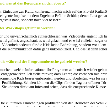
nd was ist das Besondere an den Scouts?
 Einladung zur Kulturkonferenz, machte mich auf das Projekt KulturSc
intelligente Impulse mit dem Ergebnis: Erfüllte Schüler, denen Lust 
rgestellt habe, sondern noch viel besser.“
d des Workshops gefilmt zu werden?
davor und unwahrscheinlich aufgeschlossen was Videodrehs angeht. Ich h
ird gefilmt, angeschaut, es wird gelacht und er wird vielleicht sogar o
Videodreh bedeutet für die Kids keine Bedrohung, sondern vor allem S
st die Kommunikation dafür ganz unkompliziert. Und das ist dann sch
s, die während der Programmbesuche gedreht werden?
zu machen, welche Informationen ihr Programm authentisch wieder gebe
tgegenwirken. Ich stelle mir vor, dass Lehrer, die vorhaben mit ihrer
önnen die Kids besser einbezogen werden und überlegen, was für sie a
 Profilbildung. Schulen könnten die Clips für den Tag der offenen Tür 
e können direkt am Infostand sehen, dass die entsprechende Klasse e
 kulturellen Einrichtungen profitieren von den Besuchen der Schulklas