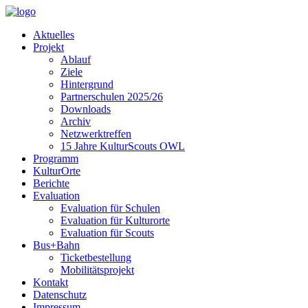
Aktuelles
Projekt
Ablauf
Ziele
Hintergrund
Partnerschulen 2025/26
Downloads
Archiv
Netzwerktreffen
15 Jahre KulturScouts OWL
Programm
KulturOrte
Berichte
Evaluation
Evaluation für Schulen
Evaluation für Kulturorte
Evaluation für Scouts
Bus+Bahn
Ticketbestellung
Mobilitätsprojekt
Kontakt
Datenschutz
Impressum