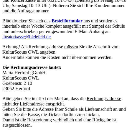
und Konzertkasse unter 0521 51-5454 (Dienstag bis Freitag 10–18
Uhr, Samstag 10–13 Uhr). Notieren Sie sich Ihre Kundennummer
und die Auftragsnummer.
Bitte drucken Sie sich das
Bestellformular
aus und senden es
innerhalb einer Woche komplett ausgefüllt mit Stempel der Schule
und unterschrieben per eingescanntem E-Mail-Anhang an
theaterkasse@bielefeld.de
.
Achtung! Als Rechnungsadresse
müssen
Sie die Anschrift von
KulturScouts OWL angeben.
Andernfalls können die Kosten nicht übernommen werden.
Die Rechnungsadresse lautet:
Marta Herford gGmbH
KulturScouts OWL
Goebenstr. 2-10
23052 Herford
Bitte geben Sie im Text der Mail an, dass die
Rechnungsadresse
nicht der Lieferadresse entspricht
.
Geben Sie bitte die Adresse Ihrer Schule als Lieferanschrift an und
bitten Sie die Kasse, die Tickets dorthin zu schicken.
Damit ist die Reservierung verbindlich und eine Rückgabe ist
ausgeschlossen.