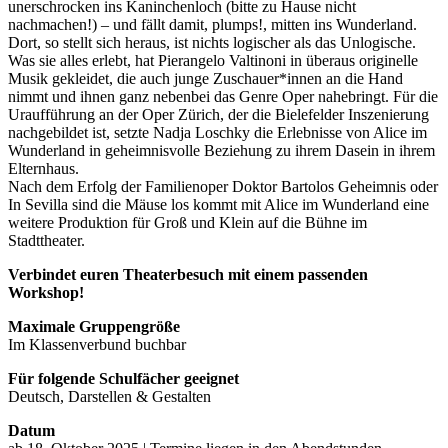
unerschrocken ins Kaninchenloch (bitte zu Hause nicht
nachmachen!) – und fällt damit, plumps!, mitten ins Wunderland.
Dort, so stellt sich heraus, ist nichts logischer als das Unlogische.
Was sie alles erlebt, hat Pierangelo Valtinoni in überaus originelle
Musik gekleidet, die auch junge Zuschauer*innen an die Hand
nimmt und ihnen ganz nebenbei das Genre Oper nahebringt. Für die
Uraufführung an der Oper Zürich, der die Bielefelder Inszenierung
nachgebildet ist, setzte Nadja Loschky die Erlebnisse von Alice im
Wunderland in geheimnisvolle Beziehung zu ihrem Dasein in ihrem
Elternhaus.
Nach dem Erfolg der Familienoper Doktor Bartolos Geheimnis oder
In Sevilla sind die Mäuse los kommt mit Alice im Wunderland eine
weitere Produktion für Groß und Klein auf die Bühne im
Stadttheater.
Verbindet euren Theaterbesuch mit einem passenden
Workshop!
Maximale Gruppengröße
Im Klassenverbund buchbar
Für folgende Schulfächer geeignet
Deutsch, Darstellen & Gestalten
Datum