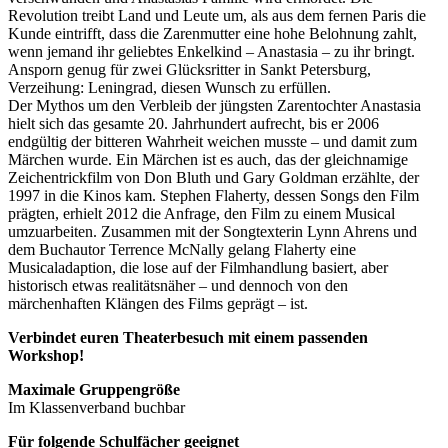
Revolution treibt Land und Leute um, als aus dem fernen Paris die
Kunde eintrifft, dass die Zarenmutter eine hohe Belohnung zahlt,
wenn jemand ihr geliebtes Enkelkind – Anastasia – zu ihr bringt.
Ansporn genug für zwei Glücksritter in Sankt Petersburg,
Verzeihung: Leningrad, diesen Wunsch zu erfüllen.
Der Mythos um den Verbleib der jüngsten Zarentochter Anastasia
hielt sich das gesamte 20. Jahrhundert aufrecht, bis er 2006
endgültig der bitteren Wahrheit weichen musste – und damit zum
Märchen wurde. Ein Märchen ist es auch, das der gleichnamige
Zeichentrickfilm von Don Bluth und Gary Goldman erzählte, der
1997 in die Kinos kam. Stephen Flaherty, dessen Songs den Film
prägten, erhielt 2012 die Anfrage, den Film zu einem Musical
umzuarbeiten. Zusammen mit der Songtexterin Lynn Ahrens und
dem Buchautor Terrence McNally gelang Flaherty eine
Musicaladaption, die lose auf der Filmhandlung basiert, aber
historisch etwas realitätsnäher – und dennoch von den
märchenhaften Klängen des Films geprägt – ist.
Verbindet euren Theaterbesuch mit einem passenden
Workshop!
Maximale Gruppengröße
Im Klassenverband buchbar
Für folgende Schulfächer geeignet