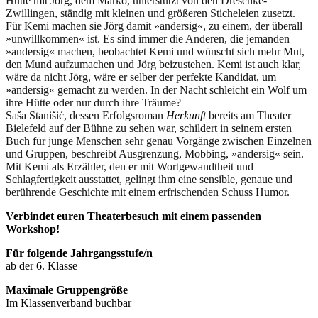
Hütte mit Jörg, dem Marko, unterstützt von den Dreschke-
Zwillingen, ständig mit kleinen und größeren Sticheleien zusetzt.
Für Kemi machen sie Jörg damit »andersig«, zu einem, der überall
»unwillkommen« ist. Es sind immer die Anderen, die jemanden
»andersig« machen, beobachtet Kemi und wünscht sich mehr Mut,
den Mund aufzumachen und Jörg beizustehen. Kemi ist auch klar,
wäre da nicht Jörg, wäre er selber der perfekte Kandidat, um
»andersig« gemacht zu werden. In der Nacht schleicht ein Wolf um
ihre Hütte oder nur durch ihre Träume?
Saša Stanišić, dessen Erfolgsroman
Herkunft
bereits am Theater
Bielefeld auf der Bühne zu sehen war, schildert in seinem ersten
Buch für junge Menschen sehr genau Vorgänge zwischen Einzelnen
und Gruppen, beschreibt Ausgrenzung, Mobbing, »andersig« sein.
Mit Kemi als Erzähler, den er mit Wortgewandtheit und
Schlagfertigkeit ausstattet, gelingt ihm eine sensible, genaue und
berührende Geschichte mit einem erfrischenden Schuss Humor.
Verbindet euren Theaterbesuch mit einem passenden
Workshop!
Für folgende Jahrgangsstufe/n
ab der 6. Klasse
Maximale Gruppengröße
Im Klassenverband buchbar